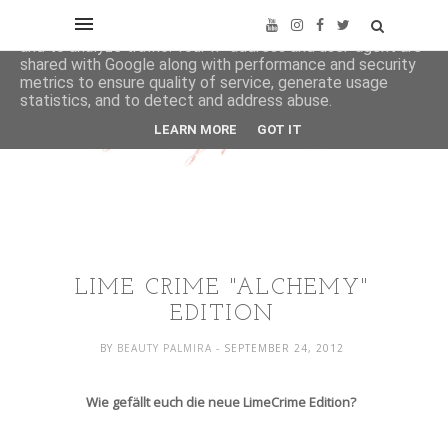
This site uses cookies from Google to deliver its services
and to analyze traffic. Your IP address and user-agent are
shared with Google along with performance and security
metrics to ensure quality of service, generate usage
statistics, and to detect and address abuse.
LEARN MORE
GOT IT
LIME CRIME "ALCHEMY"
EDITION
BY
BEAUTY PALMIRA
- SEPTEMBER 24, 2012
Wie gefällt euch die neue LimeCrime Edition?