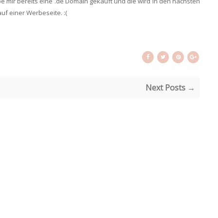
e mir bereits eine .de Domain gekauft und die wird in den nächsten
uf einer Werbeseite. :(
Next Posts →