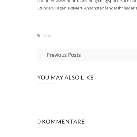
nur unter www.iheartfashionhigh.blogspot.de. Ich hab
Stunden/Tagen aktiviert. Ansonsten landet ihr leider a
TAGS :
← Previous Posts
YOU MAY ALSO LIKE
0 KOMMENTARE