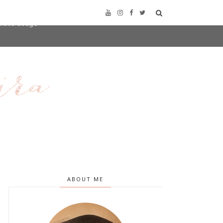
user-agent
erate usage
LEARN MORE
GOT IT
ABOUT ME