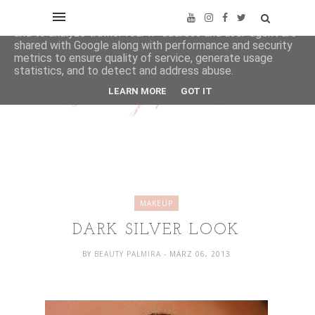
This site uses cookies from Google to deliver its services
and to analyze traffic. Your IP address and user-agent are
shared with Google along with performance and security
metrics to ensure quality of service, generate usage
statistics, and to detect and address abuse.
LEARN MORE
GOT IT
MAKEUP
DARK SILVER LOOK
BY
BEAUTY PALMIRA
- MÄRZ 06, 2013