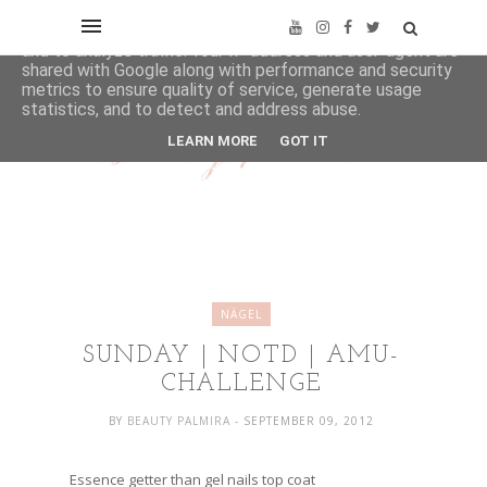
This site uses cookies from Google to deliver its services
and to analyze traffic. Your IP address and user-agent are
shared with Google along with performance and security
metrics to ensure quality of service, generate usage
statistics, and to detect and address abuse.
LEARN MORE
GOT IT
NÄGEL
SUNDAY | NOTD | AMU-
CHALLENGE
BY
BEAUTY PALMIRA
- SEPTEMBER 09, 2012
Essence getter than gel nails top coat